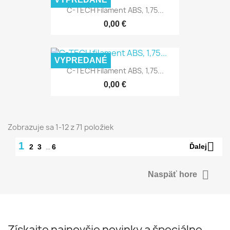
C-TECH Filament ABS, 1,75...
0,00 €
VYPREDANÉ
C-TECH Filament ABS, 1,75...
0,00 €
Zobrazuje sa 1-12 z 71 položiek

1
…
Ďalej
2
3
6

Naspäť hore
Získajte najnovšie novinky a špeciálne