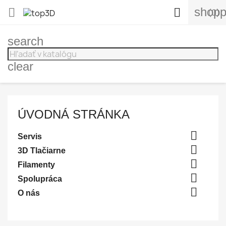
shopp


(0)
search
clear
ÚVODNÁ STRÁNKA

Servis

3D Tlačiarne

Filamenty

Spolupráca

O nás