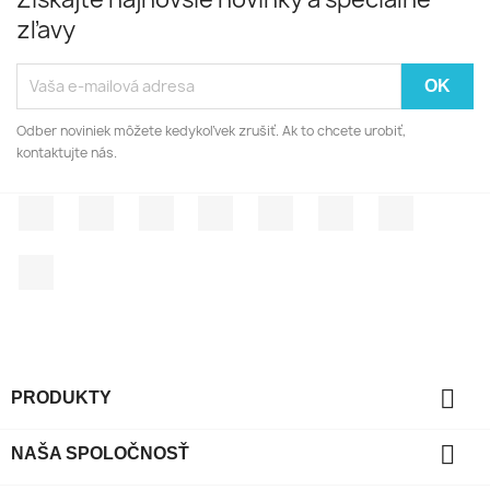
zľavy
Odber noviniek môžete kedykoľvek zrušiť. Ak to chcete urobiť,
kontaktujte nás.
Facebook
Twitter
Rss
YouTube
Pinterest
Vimeo
Instagr
LinkedIn

PRODUKTY

NAŠA SPOLOČNOSŤ