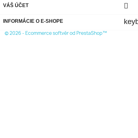

VÁŠ ÚČET
key
INFORMÁCIE O E-SHOPE
© 2026 - Ecommerce softvér od PrestaShop™