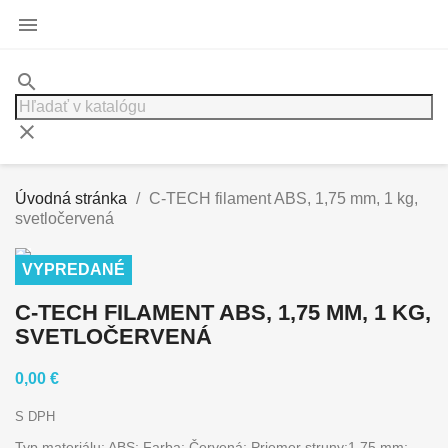

search
clear
Úvodná stránka
C-TECH filament ABS, 1,75 mm, 1 kg,
svetločervená
VYPREDANÉ
C-TECH FILAMENT ABS, 1,75 MM, 1 KG,
SVETLOČERVENÁ
0,00 €
S DPH
Typ materiálu: ABS; Farba: Červená; Priemer struny:1,75 mm;