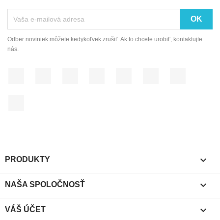
Odber noviniek môžete kedykoľvek zrušiť. Ak to chcete urobiť, kontaktujte
nás.
Facebook
Twitter
Rss
YouTube
Pinterest
Vimeo
Instagram
LinkedIn

PRODUKTY

NAŠA SPOLOČNOSŤ

VÁŠ ÚČET