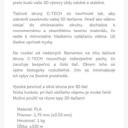
preto
budú
vaše
3D výtvory vždy odolné a stabilné
.
Tlačové struny C-TECH sú navrhnuté tak, aby
zabránili
zaseknutiu vašej 3D tlačiarne
. Hneď ako vlákno
vstúpi do ohrievacieho okruhu,
dochádza k
rovnomernému a okamžitému taveniu materiálu
, čo
vedie k mimoriadne
hladkému vytláčaniu vlákna.
Už
žiadne upchaté trysky.
Na rozdiel od niektorých filamentov na trhu tlačové
struny C-TECH
neuvoľňujú nebezpečné pachy, čo
zaručuje bezpečnú
a čistú tlač
. Okrem toho sú
úplne
biologicky rozložiteľné
, čím sa minimalizuje
ich
vplyv na životné prostredie.
Vysoká pevnosť a silná struna pre 3D tlač
Nízka hustota: pri tlači väčšieho objemu je model ľahší
Možno použiť na rôzne typy 3D tlačiarní
Materiál: PLA
Priemer: 1,75 mm (±0,03 mm)
Hmotnosť: 1 kg
Dĺžka: ±330 m