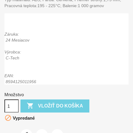
Pracovná teplota:195 - 225°C; Balenie:1 000 gramov
Záruka:
24 Mesiacov
Výrobca:
C-Tech
EAN:
8594125011956
Množstvo

VLOŽIŤ DO KOŠÍKA

Vypredané