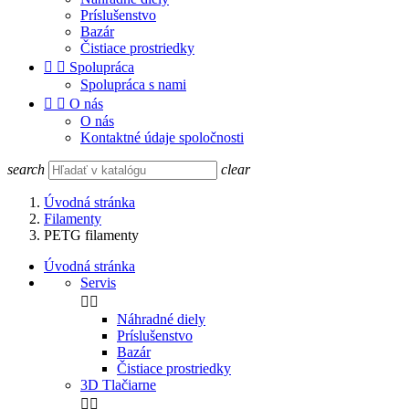
Príslušenstvo
Bazár
Čistiace prostriedky


Spolupráca
Spolupráca s nami


O nás
O nás
Kontaktné údaje spoločnosti
search
clear
Úvodná stránka
Filamenty
PETG filamenty
Úvodná stránka
Servis


Náhradné diely
Príslušenstvo
Bazár
Čistiace prostriedky
3D Tlačiarne

