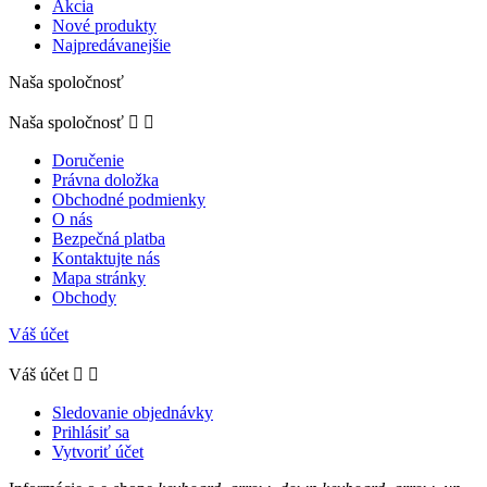
Akcia
Nové produkty
Najpredávanejšie
Naša spoločnosť
Naša spoločnosť


Doručenie
Právna doložka
Obchodné podmienky
O nás
Bezpečná platba
Kontaktujte nás
Mapa stránky
Obchody
Váš účet
Váš účet


Sledovanie objednávky
Prihlásiť sa
Vytvoriť účet