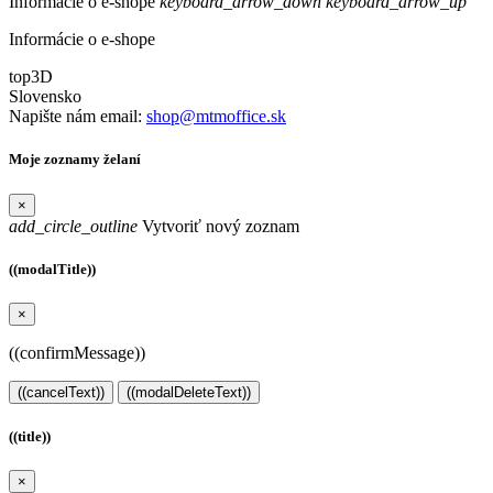
Informácie o e-shope
keyboard_arrow_down
keyboard_arrow_up
Informácie o e-shope
top3D
Slovensko
Napište nám email:
shop@mtmoffice.sk
Moje zoznamy želaní
×
add_circle_outline
Vytvoriť nový zoznam
((modalTitle))
×
((confirmMessage))
((cancelText))
((modalDeleteText))
((title))
×