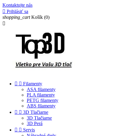
Kontaktujte nás

Prihlásiť sa
shopping_cart
Košík
(0)



Filamenty
ASA filamenty
PLA filamenty
PETG filamenty
ABS filamenty


3D Tlačiarne
3D Tlačiarne
3D Perá


Servis
Náhradné diely